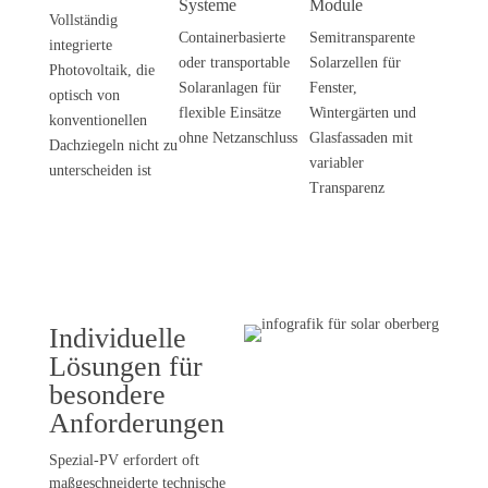
Systeme
Module
Vollständig
Containerbasierte
Semitransparente
integrierte
oder transportable
Solarzellen für
Photovoltaik, die
Solaranlagen für
Fenster,
optisch von
flexible Einsätze
Wintergärten und
konventionellen
ohne Netzanschluss
Glasfassaden mit
Dachziegeln nicht zu
variabler
unterscheiden ist
Transparenz
Individuelle
Lösungen für
besondere
Anforderungen
Spezial-PV erfordert oft
maßgeschneiderte technische