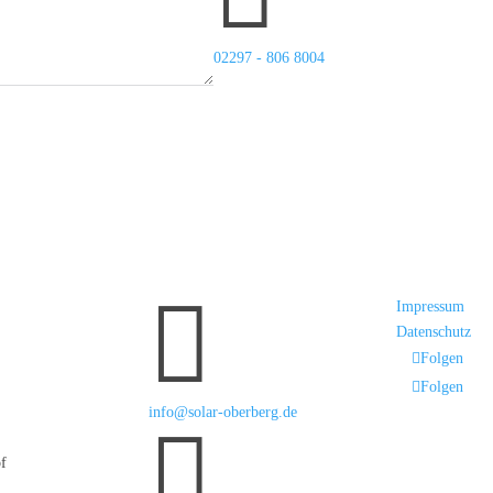
02297 - 806 8004

Impressum
Datenschutz
Folgen
Folgen
info@solar-oberberg.de

f