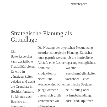
Netzentgelte.
Strategische Planung als
Grundlage
Die Nutzung der atypischen Netznutzung
Ein
erfordert strategische Planung. Zunächst
Batteriespeicher
muss geprüft werden, ob die betrieblichen
kann zusätzliche
Abläufe eine Lastverlagerung ermöglichen.
Flexibilität bieten:
Kann die
Wo sind
Er wird in
Produktion in
Speichermöglichkeiten
günstigen Zeiten
Nacht- und
vorhanden – etwa
geladen und deckt
Wochenendschichten
thermische Speicher
die Grundlast in
gelegt werden?
bei Kühlung oder
Hochlastfenstern.
Lassen sich große
Wärmebehandlung,
So können auch
Verbraucher wie
oder Produktpuffer?
Betriebe mit
konstanter
Kälteanlagen,