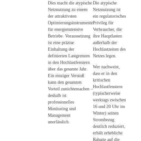
Dies macht die atypische
Die atypische
Netznutzung zu einem
Netznutzung ist
der attraktivsten
ein regulatorisches
Optimierungsinstrumente
Privileg für
für energieintensive
Verbraucher, die
Betriebe. Voraussetzung
ihre Hauptlasten
ist eine präzise
außerhalb der
Einhaltung der
Hochlastzeiten des
definierten Lastgrenzen
Netzes legen.
in den Hochlastfenstern
Wer nachweist,
über das gesamte Jahr.
dass er in den
Ein einziger Verstoß
kritischen
kann den gesamten
Hochlastfenstern
Vorteil zunichtemachen –
(typischerweise
deshalb ist
werktags zwischen
professionelles
16 und 20 Uhr im
Monitoring und
Winter) seinen
Management
Strombezug
unerlässlich.
deutlich reduziert,
erhält erhebliche
Rabatte auf die