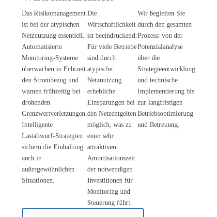
Das Risikomanagement
Die
Wir begleiten Sie
ist bei der atypischen
Wirtschaftlichkeit
durch den gesamten
Netznutzung essentiell.
ist beeindruckend:
Prozess: von der
Automatisierte
Für viele Betriebe
Potenzialanalyse
Monitoring-Systeme
sind durch
über die
überwachen in Echtzeit
atypische
Strategieentwicklung
den Strombezug und
Netznutzung
und technische
warnen frühzeitig bei
erhebliche
Implementierung bis
drohenden
Einsparungen bei
zur langfristigen
Grenzwertverletzungen.
den Netzentgelten
Betriebsoptimierung
Intelligente
möglich, was zu
und Betreuung.
Lastabwurf-Strategien
einer sehr
sichern die Einhaltung
attraktiven
auch in
Amortisationszeit
außergewöhnlichen
der notwendigen
Situationen.
Investitionen für
Monitoring und
Steuerung führt.