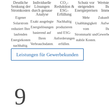
Deutliche
Individuelle
CO₂-
Schutz vor
Wertst
Senkung der
Lösungen
Reduktion &
steigenden
Ih
Stromkosten
durch genaue
ESG-
Energiepreisen
Immo
Analyse
Erfüllung
Eigener
Mehr
Zukunft
Exakt ausgelegte
Nachhaltig
Solarstrom
Unabhängigkeit
Aufw
Energielösungen
produzieren
reduziert Ihre
vom
Ih
basierend auf
und ESG-
laufenden
Strommarkt und
Gewerbe
Ihren
Anforderungen
Energiekosten
stabile Kosten.
Verbrauchsdaten.
erfüllen.
nachhaltig.
Leistungen für Gewerbekunden
9
Nutzen Sie ungenutzte
Flächen als
Renditebringer
Gewerbliche Dachflächen –