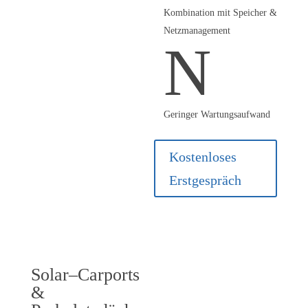
Kommunen oder als
Kombination mit Speicher &
Pachtmodell.
Netzmanagement
N
Geringer Wartungsaufwand
Kostenloses
Erstgespräch
Solar‒Carports
Zweifach sinnvoll:
&
Strom erzeugen und