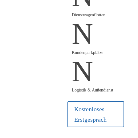
Lastmanagement oder App.
Auch eichrechtskonforme
Dienstwagenflotten
N
Abrechnungssysteme sind
möglich.
Kundenparkplätze
N
Logistik & Außendienst
Kostenloses
Erstgespräch