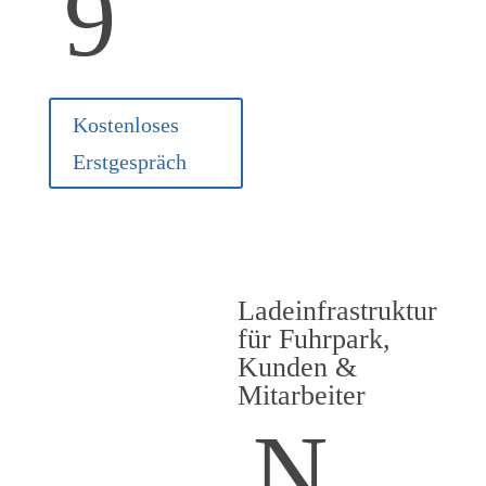
9
Kostenloses
Erstgespräch
Ladeinfrastruktur
Elektromobilität richtig
für Fuhrpark,
integrieren
Kunden &
Wir installieren skalierbare
Mitarbeiter
Wallboxsysteme und
N
Ladesäulen – ideal
kombinierbar mit Ihrer PV-
Anlage und steuerbar per