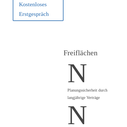
Kostenloses
Erstgespräch
Freiflächen
Aus Fläche wird Kapital
N
– nachhaltig und
planbar
Sie verfügen über Brachland,
Konversionsfläche oder
landwirtschaftlich wenig
Planungssicherheit durch
genutzte Grundstücke? Wir
langjährige Verträge
N
konzipieren und bauen
wirtschaftlich rentable PV-
Freiflächenanlagen – auch in
Zusammenarbeit mit