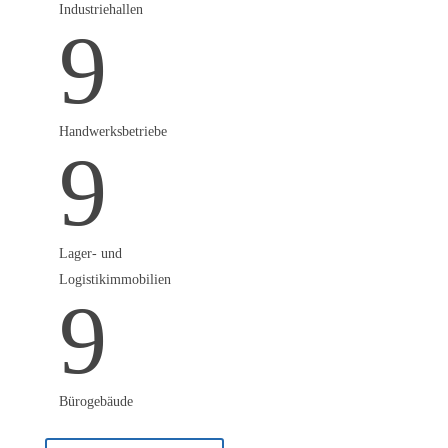
Industriehallen
egal ob Flach- oder Satteldach
9
– bieten enormes Potenzial für
die solare Eigenversorgung.
Wir analysieren Ihre
Gegebenheiten vor Ort,
Handwerksbetriebe
berechnen Wirtschaftlichkeit
9
und realisieren eine exakt
abgestimmte Anlage mit besten
Komponenten.
Lager- und
Logistikimmobilien
9
Bürogebäude