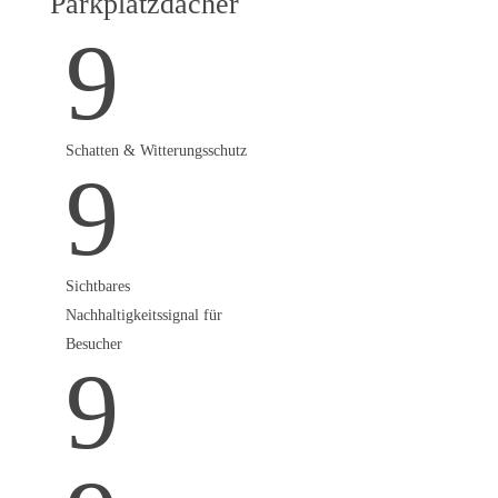
Parkplatzdächer
Schutz bieten
9
Verwandeln Sie Ihren Kunden-
oder Mitarbeiterparkplatz in
eine echte
Wertschöpfungsfläche: Mit
überdachten Solardächern
Schatten & Witterungsschutz
9
kombinieren Sie
Energiegewinnung mit
Komfort. Optional mit
Wallboxen erweiterbar.
Sichtbares
Nachhaltigkeitssignal für
Besucher
9