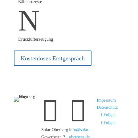
Kälteprozesse
N
Drucklufterzeugung
Kostenloses Erstgespräch


Impressum
Datenschutz
Folgen
Folgen
Solar Oberberg
info@solar-
Gewerbestr. 3
oberberg.de