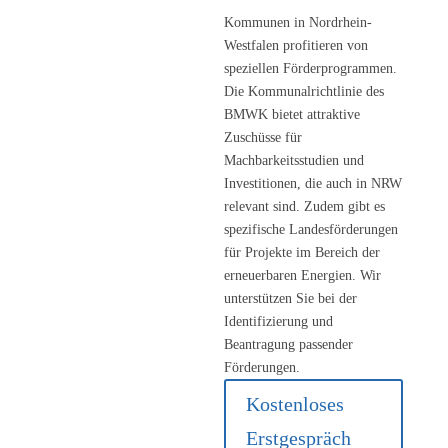
Kommunen in Nordrhein-
Ein weiterer wichtiger Aspekt
Westfalen profitieren von
ist die Möglichkeit der
speziellen Förderprogrammen.
Bürgerbeteiligung. Durch
Die Kommunalrichtlinie des
genossenschaftliche Modelle
BMWK bietet attraktive
oder Bürgersolarparks können
Zuschüsse für
Kommunen ihre Einwohner
Machbarkeitsstudien und
aktiv in die Energiewende
Investitionen, die auch in NRW
einbinden und für breite
relevant sind. Zudem gibt es
Akzeptanz sorgen. Dies stärkt
spezifische Landesförderungen
nicht nur die Identifikation mit
für Projekte im Bereich der
dem Projekt, sondern
erneuerbaren Energien. Wir
ermöglicht auch privaten
unterstützen Sie bei der
Investoren eine wirtschaftlich
Identifizierung und
attraktive und nachhaltige
Beantragung passender
Geldanlage. Unsere Beratung
Förderungen.
umfasst alle Aspekte von der
Kostenloses
technischen Planung über
Erstgespräch
Finanzierungskonzepte bis hin