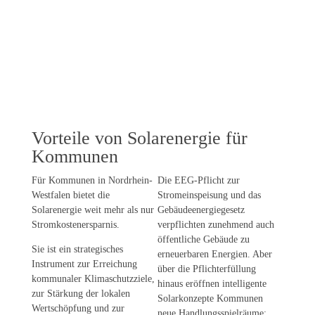
gleichzeitig die
erschließen.
lokale
Wertschöpfung zu
stärken.
Vorteile von Solarenergie für
Kommunen
Für Kommunen in Nordrhein-
Die EEG-Pflicht zur
Westfalen bietet die
Stromeinspeisung und das
Solarenergie weit mehr als nur
Gebäudeenergiegesetz
Stromkostenersparnis.
verpflichten zunehmend auch
öffentliche Gebäude zu
Sie ist ein strategisches
erneuerbaren Energien. Aber
Instrument zur Erreichung
über die Pflichterfüllung
kommunaler Klimaschutzziele,
hinaus eröffnen intelligente
zur Stärkung der lokalen
Solarkonzepte Kommunen
Wertschöpfung und zur
neue Handlungsspielräume: