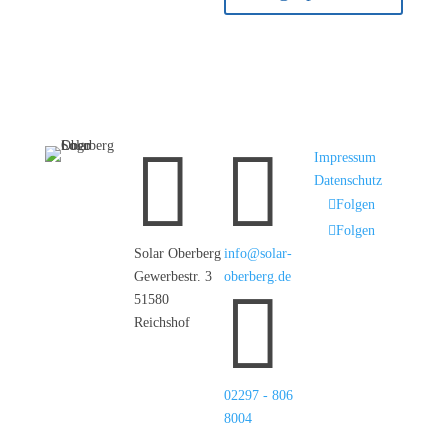
zu Beteiligungsmodellen und
Öffentlichkeitsarbeit.


Impressum
Datenschutz
Folgen
Folgen
Solar Oberberg
info@solar-
Gewerbestr. 3
oberberg.de

51580
Reichshof
02297 - 806
8004