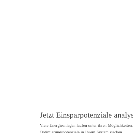
Eine Photovoltaikanlage ist der
Eigenverbrauch
=
erste Schritt – das volle
wirtschaftliche Potenzial entsteht
durch gezielte Optimierung.
Mit intelligenter Steuerung,
Lastverschiebung und netzseitigen
Anpassungen lassen sich
Energiekosten senken und Erlöse
steigern.
Jetzt Einsparpotenziale analy
Viele Energieanlagen laufen unter ihren Möglichkeiten
Optimierungspotenziale in Ihrem System stecken.