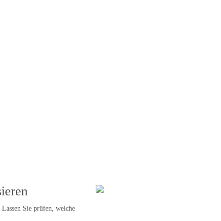
s-optimierung
Spitzenlast-kappung
Atypische Netz
=
=
sieren
. Lassen Sie prüfen, welche